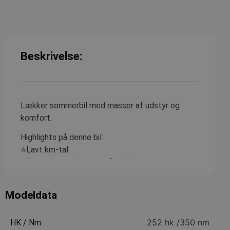
Beskrivelse:
Lækker sommerbil med masser af udstyr og
komfort.
Highlights på denne bil:
⭐Lavt km-tal
⭐El-sæder med memoryfunktion
⭐Radio med Bluetooth
Modeldata
Udbetaling: 30.000 kr. Inkl. Moms
Månedlig ydelse: 3.495 kr. Inkl. Moms
Restværdi: 157.250 kr. Ekskl. Registreringsafgift,
252 hk /
350 nm
HK / Nm