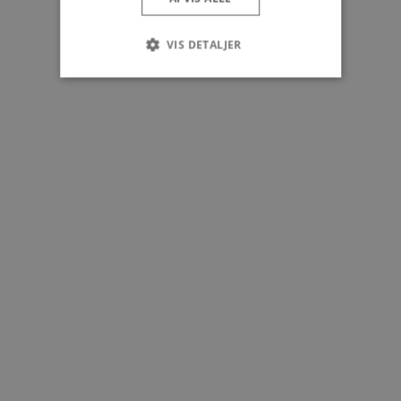
VIS DETALJER
Absolut nødvendige
Ydeevne
Målretning
Funktionalitet
Absolut nødvendige cookies muliggør
hjemmesidens grundlæggende funktionalitet
såsom brugerlogin og kontoadministration.
Hjemmesiden kan ikke bruges korrekt uden de
absolut nødvendige cookies.
Udbyder
/
Navn
Udløbsdato
Domæne
pys_session_limit
.poullarsenas.dk
59 minutter
57
sekunder