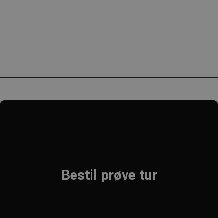
Leasing
Blog
Værksted
Kontakt
Bestil prøve tur