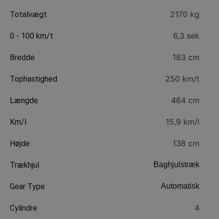
inkl. Moms
Løbetid: 6 måneder
2170 kg
Totalvægt
Originale 16″ alufælge, ratgearskifte, 2 zone
6,3 sek
0 - 100 km/t
klima, fjernb. c.lås, nøglefri betjening, fartpilot,
kørecomputer, infocenter, auto. nedbl. bakspejl,
183 cm
Bredde
udv. temp. måler, regnsensor, sædevarme,
250 km/t
højdejust. førersæde, højdejust. forsæder, el
Tophastighed
indst. forsæder, el indst. førersæde, el indst.
464 cm
Længde
førersæde m. memory, el-ruder, 4x el-ruder, el-
spejle, el-klapbare sidespejle, parkeringssensor
15,9 km/l
Km/l
(bag), parkeringssensor (for), bakkamera,
automatisk start/stop, dæktryksmåler,
138 cm
Højde
navigation, multifunktionsrat, håndfrit til mobil,
bluetooth, usb tilslutning, isofix, armlæn,
Trækhjul
Baghjulstræk
kopholder, læderindtræk, læderrat, automatisk
lys, tågelygter, el komfortsæder, led kørelys,
Gear Type
Automatisk
airbag, abs, antispin, esp, servo, ikke ryger
4
Cylindre