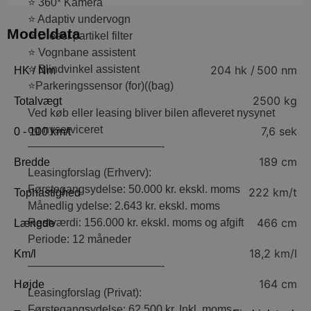
⭐️ 360* Kamera
⭐️ Adaptiv undervogn
Modeldata
⭐️ Diesel partikel filter
⭐️ Vognbane assistent
204 hk /
500 nm
⭐️ Blindvinkel assistent
HK / Nm
⭐️Parkeringssensor (for)((bag)
2500 kg
Totalvægt
Ved køb eller leasing bliver bilen afleveret nysynet
og nyserviceret
7,6 sek
0 - 100 km/t
————————————-
189 cm
Bredde
Leasingforslag (Erhverv):
Førstegangsydelse: 50.000 kr. ekskl. moms
222 km/t
Tophastighed
Månedlig ydelse: 2.643 kr. ekskl. moms
466 cm
Restværdi: 156.000 kr. ekskl. moms og afgift
Længde
Periode: 12 måneder
18,2 km/l
Km/l
————————————-
164 cm
Højde
Leasingforslag (Privat):
Førstegangsydelse: 62.500 kr. Inkl. moms