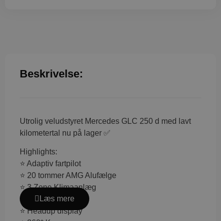
Beskrivelse:
Utrolig veludstyret Mercedes GLC 250 d med lavt
kilometertal nu på lager ✅
Highlights:
⭐️ Adaptiv fartpilot
⭐️ 20 tommer AMG Alufælge
⭐️ 3 Zone Klimaanlæg
Læs mere
⭐️ El-Soltag
⭐️ Headup display