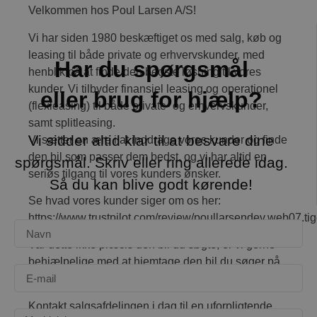
Velkommen hos Poul Larsen A/S!
Vi har siden 1980 beskæftiget os med salg, køb og
leasing til både private og erhvervskunder, med
Har du spørgsmål
henblik på at finde den bedste løsning til vores
kunder. Vi tilbyder finansiel leasing og operationel
eller brug for hjælp?
(flexleasing) til både private- og erhvervskunder,
samt splitleasing.
Vi sidder altid klar til at besvare dine
Vi sætter en ære i at inddrage vores kunder og finde
den bil som passer dem bedst, og vi har altid en
spørgsmål. Skriv eller ring allerede idag.
seriøs tilgang til vores kunders ønsker.
Så du kan blive godt kørende!
Se hvad vores kunder siger om os her:
https://www.trustpilot.com/review/poullarsendev.web07.ti
Var dette ikke præcis den bil du søgte, er vi gerne
behjælpelige med at hjemtage den bil du søger på
bestilling.
Kontakt salgsafdelingen i dag til en uforpligtende