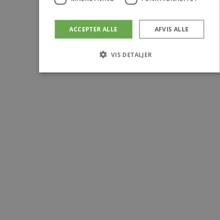
ACCEPTER ALLE
AFVIS ALLE
VIS DETALJER
Absolut nødvendige
Ydeevne
Målretning
Funktionalitet
Absolut nødvendige cookies muliggør hjemmesidens
grundlæggende funktionalitet såsom brugerlogin og
kontoadministration. Hjemmesiden kan ikke bruges korrekt
uden de absolut nødvendige cookies.
Udbyder
/
Navn
Udløbsdat
Domæne
pys_session_limit
.poullarsenas.dk
59 minutter
57
sekunder