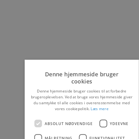
Denne hjemmeside bruger
cookies
Denne hjemmeside bruger cookies til at forbedre
brugeroplevelsen. Ved at bruge vores hjemmeside giver
du samtykke til alle cookies i overensstemmelse med
vores cookiepolitik.
Læs mere
ABSOLUT NØDVENDIGE
YDEEVNE
MÅLRETNING
FUNKTIONALITET