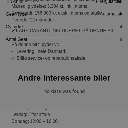
Firehjulstræk
Trækhjul
Månedlig ydelse: 3.304 kr. Inkl. moms
Restværdi: 156.000 kr. ekskl. moms og afgift
Automatisk
Gear Type
Periode: 12 måneder
4
Cylindre
✔1 ÅRS GARANTI INKLDUERET PÅ DENNE BIL
————————————-
9
Antal Gear
På denne bil tilbyder vi:
✅ Levering i hele Danmark
✅ Billig service- og reparationsaftale
✅ Attraktiv flex-leasing
✅ Ombygning til varebil
Andre interessante biler
✅ At tage din gamle bil i bytte
————————————-
No data was found
⌚Vores åbningstider:
Mandag – Fredag: 09:00 – 17:30
Lørdag: Efter aftale
Søndag: 12:00 – 16:00