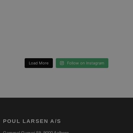
Load More
Follow on Instagram
CookieScriptConsent
4 uger 2
CookieScript
dage
poullarsenas.dk
POUL LARSEN A/S
Gammel Gugvej 59, 9000 Aalborg