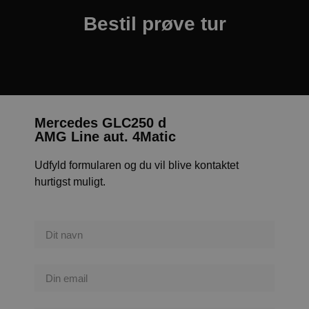
brugern
websted
Bestil prøve tur
pys_landing_page
now-
1 uge
Denne co
coworking.com
spore de
.poullarsenas.dk
brugeren
besøger
hvilket 
og relev
f
eller spo
analysef
Mercedes
GLC250 d
s
AMG Line aut. 4Matic
Udfyld formularen og du vil blive kontaktet
hurtigst muligt.