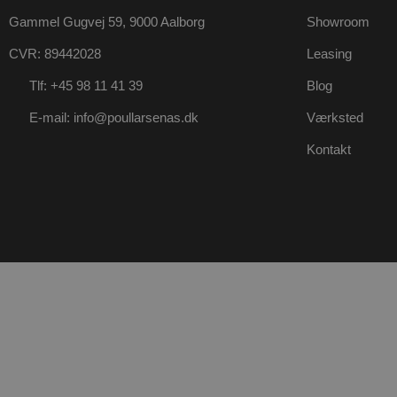
_gid
Googl
Gammel Gugvej 59, 9000 Aalborg
Showroom
.poul
__Secure-
_ga_P78RVR2Q6V
.poul
ROLLOUT_TOKEN
CVR: 89442028
Leasing
Tlf: +45 98 11 41 39
Blog
_ga_HG36L53KVF
.poul
_gat_gtag_UA_49621511_1
E-mail: info@poullarsenas.dk
Værksted
_gat_UA-
.poul
175041071-1
Kontakt
__Secure-YNID
_ga_5LSD0LQJNR
.poul
pysTrafficSource
.poul
pys_landing_page
now-
cowo
.poul