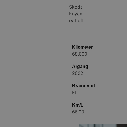
rkeringsbremsen, læderrat,
Skoda
isk LED lys, airbag, ABS,
Enyaq
 i bag, tagræling, metallak,
iV Loft
h, Apple Carplay, Android
Kilometer
68.000
Årgang
2022
Brændstof
El
Km/L
66.00