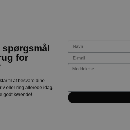
u spørgsmål
rug for
?
 klar til at besvare dine
iv eller ring allerede idag.
ve godt kørende!