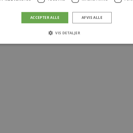
ACCEPTER ALLE
AFVIS ALLE
VIS DETALJER
Absolut nødvendige
Ydeevne
Målretning
Funktionalitet
 muliggør hjemmesidens grundlæggende funktionalitet såsom brugerlogin og kontoad
n de absolut nødvendige cookies.
Udbyder
/
Udløbsdato
Beskrivelse
Domæne
.poullarsenas.dk
59 minutter
Denne cookie bruges til at begrænse, hvor m
57
udløse visse server-sidefunktioner inden for e
sekunder
forsøger at forbedre hjemmesidens ydeevne o
tjenester.
.poullarsenas.dk
Session
Denne cookie bruges til at opretholde en brug
de navigerer gennem hjemmesiden, og sikre, at
huskes fra side til side.
ATA
5 måneder
Denne cookie bruges til at gemme brugerens s
YouTube