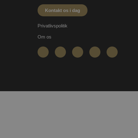
rsion af Youtube-
og opdaterer en unik værdi
sninger.
Kontakt os i dag
håndtere eksperimenter,
essionstilstanden.
feature rollouts"). Cookien
else under en testperiode,
Privatlivspolitik
ren ikke pludselig ændrer
essionstilstanden.
Om os
ges til at begrænse
 Analytics, hvor
titetsnummer på den konto
-cookien, der bruges til at
e et unikt, anonymiseret
 websteder med høj
ens adfærd og præferencer
hold, tilpasse
 brug. Præfikset __Secure-
essionstilstanden.
r og krypteret HTTPS-
emmesiden, hvilket hjælper
.
 lander på, når du besøger
geroplevelser eller