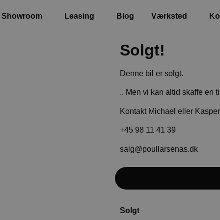
Showroom
Leasing
Blog
Værksted
Ko
›
Solgt!
Denne bil er solgt.
.. Men vi kan altid skaffe en 
Kontakt Michael eller Kasper
+45 98 11 41 39
salg@poullarsenas.dk
ratvarme, kørecomputer,
, 4x el-ruder, digitalt
Solgt