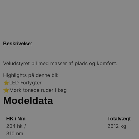
‹
Beskrivelse:
Veludstyret bil med masser af plads og komfort.
Highlights på denne bil:
⭐LED Forlygter
⭐Mørk tonede ruder i bag
⭐19″ Org. Alufælge
Modeldata
⭐Smartlink (Apple Carplay og Android Auto)
Af andet udstyr kan nævnes:
HK / Nm
Totalvægt
2 zone klima, fjernbetjent centrallås med nøglefri start, 
204 hk /
2612 kg
fartpilot, infocenter, aut. nedbl. Bakspejl, udv. Temp. Måler
310 nm